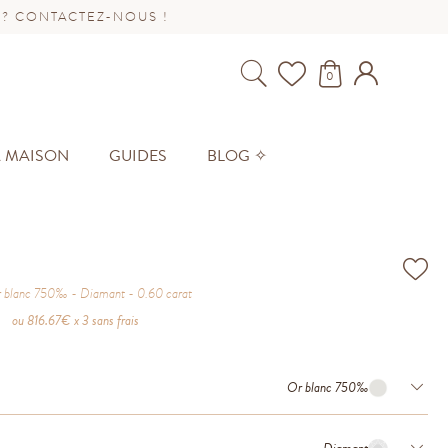
 ? CONTACTEZ-NOUS !
0
A MAISON
GUIDES
BLOG ✧
 blanc 750‰
Diamant
0.60
carat
ou
816.67
€ x 3 sans frais
Or blanc 750‰