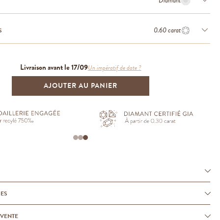
Diamant
0.60 carat
S
Livraison avant le 17/09
Un impératif de date ?
AJOUTER AU PANIER
UES
-VENTE