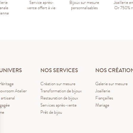
llerie
Service après-
Bijoux sur mesure
Joaillerie e
sanale
vente offert à vie
personnalisables
Or 750% r
sienne
UNIVERS
NOS SERVICES
NOS CRÉATIO
Héritage
Création sur mesure
Galerie sur mesure
owroom Atelier
Transformation de bijoux
Joaillerie
 artisanal
Restauration de bijoux
Fiançailles
ngagée
Services après-vente
Mariage
ume
Prêt de bijou