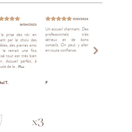
11/01/2024
16/04/2023
29/04
Un accueil charmant. Des
professionnels très
la prise des rdv en
Bon service, quali
sérieux et de bons
sant par le choix des
écoute
conseils. On peut y aller
èles, des pierres ainsi
en toute confiance.
 le retrait une fois
lisé tout est très bien
er. Accueil parfait, à
oute de la...
Plus
hel T.
F
Pierrick B.