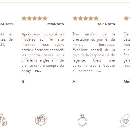
/04/2023
29/01/2020
20/02/2020
ité et
Après avoir consulté les
Tres satisfait de la
De 
ites. Je
modèles sur le site
prestation du joaillier du
pas
00%
internet (nous avons
marais bordeaux.
mod
particulièrement apprécié
Excellent conseil de la
que
les photos prises sous
part de la responsable de
fina
différents angles afin de
l'agence. C'est une
gér
bien se rendre compte du
personne très à l'écoute
l'éc
design...
qui ne ment...
Plus
Plus
G
A
Mic