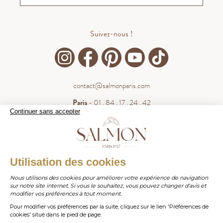
Suivez-nous !
contact@salmonparis.com
Paris
- 01 . 84 . 17 . 24 . 42
Continuer sans accepter
Bordeaux
- 05 . 35 . 54 . 45 . 53
WhatsApp
- 07 . 81 . 63 . 76 . 57
.
WHATSAPP
Utilisation des cookies
Paiement sécurisé
Nous utilisons des cookies pour améliorer votre expérience de navigation
sur notre site internet. Si vous le souhaitez, vous pouvez changer d'avis et
contact@salmonparis.com
E-MAIL
modifier vos préférences à tout moment.
Pour modifier vos préférences par la suite, cliquez sur le lien 'Préférences de
01 . 84 . 17 . 24 . 42
cookies' situé dans le pied de page.
TÉL PARIS