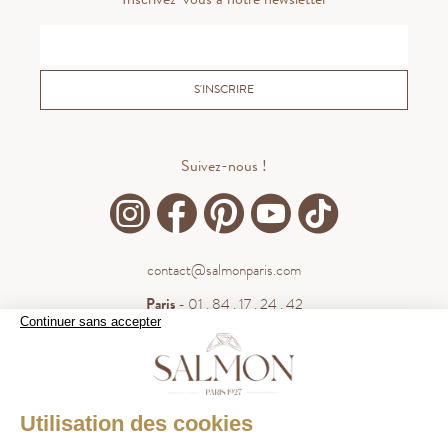
S'INSCRIRE
Suivez-nous !
contact@salmonparis.com
Paris
- 01 . 84 . 17 . 24 . 42
Continuer sans accepter
Bordeaux
- 05 . 35 . 54 . 45 . 53
WhatsApp
- 07 . 81 . 63 . 76 . 57
.
WHATSAPP
Utilisation des cookies
Paiement sécurisé