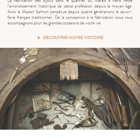
La fabrication des bijoux dans le quartier du Marais à Paris reste
l’arrondissement historique de cette profession depuis le moyen âge.
Ainsi la Maison Salmon perpétue depuis quatre générations le savoir-
faire français traditionnel. De la conception à la fabrication nous vous
accompagnons pour les grandes occasions de votre vie.
DÉCOUVRIR NOTRE HISTOIRE