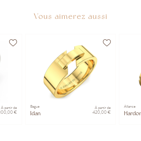
Vous aimerez aussi
Bague
Alliance
À partir de
À partir de
800,00 €
420,00 €
Idan
Hardon