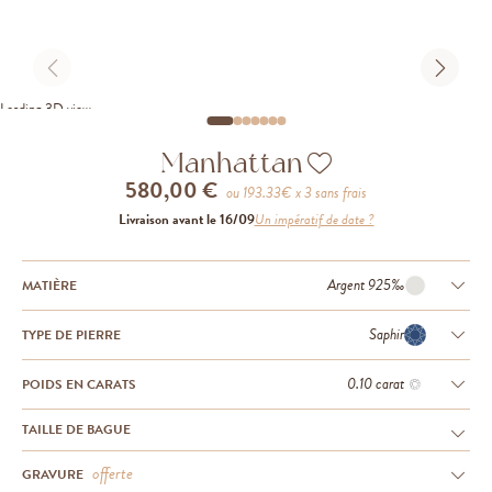
Loading 3D view
Manhattan
580,00 €
ou
193.33
€ x 3 sans frais
Livraison avant le 16/09
Un impératif de date ?
Argent 925‰
MATIÈRE
Saphir
TYPE DE PIERRE
0.10 carat
POIDS EN CARATS
TAILLE DE BAGUE
offerte
GRAVURE