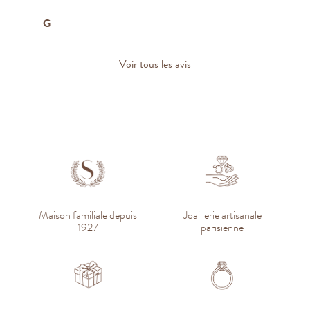
N
G
Luc H.
Philippe L.
Marine A.
K
Voir tous les avis
Maison familiale depuis
Joaillerie artisanale
1927
parisienne