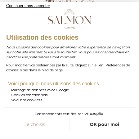
Paris
- 01 . 84 . 17 . 24 . 42
Continuer sans accepter
Bordeaux
- 05 . 35 . 54 . 45 . 53
WhatsApp
- 07 . 81 . 63 . 76 . 57
.
WHATSAPP
Utilisation des cookies
Paiement sécurisé
Nous utilisons des cookies pour améliorer votre expérience de navigation
sur notre site internet. Si vous le souhaitez, vous pouvez changer d'avis et
contact@salmonparis.com
E-MAIL
modifier vos préférences à tout moment.
Pour modifier vos préférences par la suite, cliquez sur le lien 'Préférences de
01 . 84 . 17 . 24 . 42
cookies' situé dans le pied de page.
TÉL PARIS
05 . 35 . 54 . 45 . 53
TÉL BORDEAUX
Voici pourquoi nous utilisons des cookies.
Partage de données avec Google
RDV SHOWROOM
Cookies fonctionnels
Voici nos cookies !
© Salmon Paris 2026 — Tous droits réservés.
RDV TÉLÉPHONIQUE
Consentements certifiés par
CONTACT
AJOUTER AU PANIER
Je choisis
OK pour moi
Axeptio consent
Plateforme de Gestion du Consentement : Personnalisez vos Option