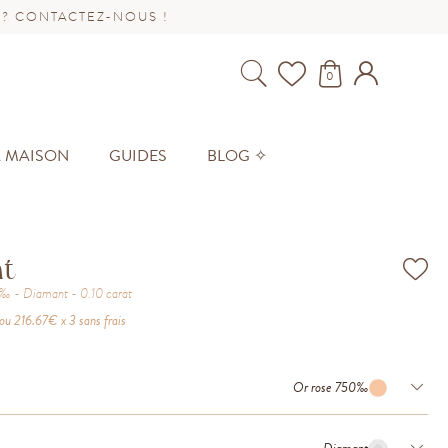
 ? CONTACTEZ-NOUS !
0
A MAISON
GUIDES
BLOG ✧
ht
0‰
Diamant
0.10
carat
ou
216.67
€ x 3 sans frais
Or rose 750‰