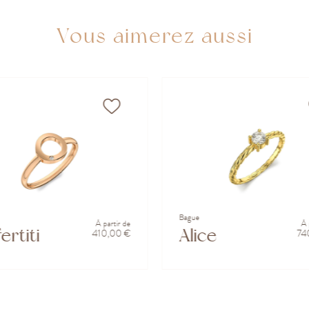
Vous aimerez aussi
Bague
À partir de
À 
ertiti
Alice
410,00 €
74