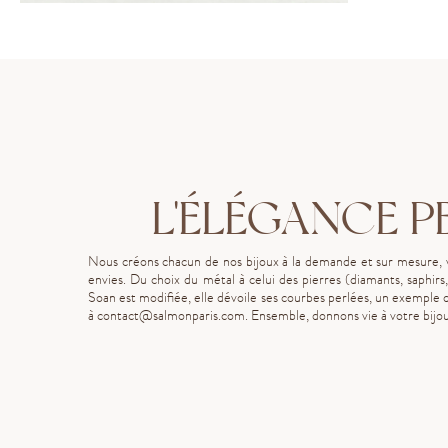
L'ÉLÉGANCE P
Nous créons chacun de nos bijoux à la demande et sur mesure, vou
envies. Du choix du métal à celui des pierres (diamants, saphirs,
Soan est modifiée, elle dévoile ses courbes perlées, un exemple d
à
contact@salmonparis.com
. Ensemble, donnons vie à votre bijou