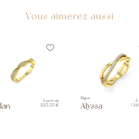
Vous aimerez aussi
Bague
À partir de
À 
dan
Alyssa
830,00 €
1 36