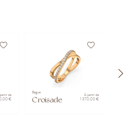
Bague
Alliance
partir de
À partir de
Croisade
Yul
0,00 €
1 370,00 €