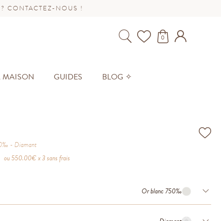
 ? CONTACTEZ-NOUS !
0
A MAISON
GUIDES
BLOG ✧
50‰
Diamant
ou
550.00
€ x 3 sans frais
Or blanc 750‰