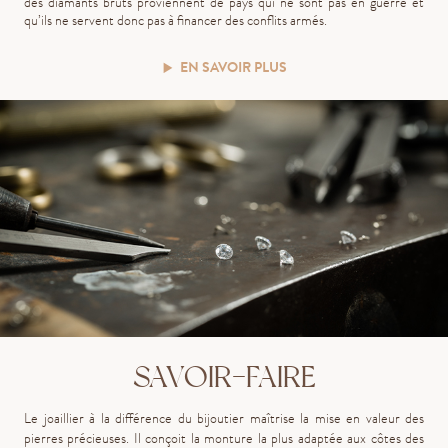
des diamants bruts proviennent de pays qui ne sont pas en guerre et
qu’ils ne servent donc pas à financer des conflits armés.
EN SAVOIR PLUS
SAVOIR-FAIRE
Le joaillier à la différence du bijoutier ma
î
trise la mise en valeur des
pierres précieuses. Il conçoit la monture la plus adaptée aux côtes des