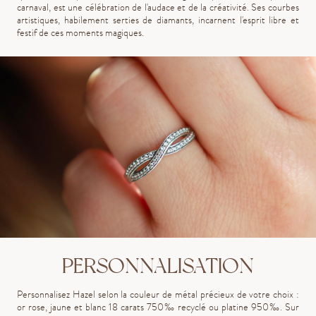
carnaval, est une célébration de l'audace et de la créativité. Ses courbes
artistiques, habilement serties de diamants, incarnent l'esprit libre et
festif de ces moments magiques.
PERSONNALISATION
Personnalisez Hazel selon la couleur de métal précieux de votre choix :
or rose, jaune et blanc 18 carats 750
‰
recyclé ou platine 950
‰. Sur