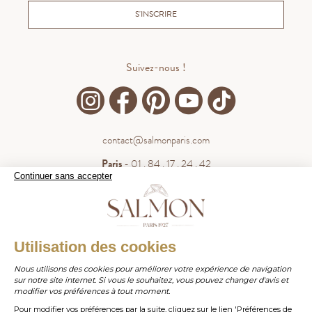
S'INSCRIRE
Suivez-nous !
contact@salmonparis.com
Paris
- 01 . 84 . 17 . 24 . 42
Continuer sans accepter
Bordeaux
- 05 . 35 . 54 . 45 . 53
WhatsApp
- 07 . 81 . 63 . 76 . 57
.
WHATSAPP
Utilisation des cookies
Paiement sécurisé
Nous utilisons des cookies pour améliorer votre expérience de navigation
sur notre site internet. Si vous le souhaitez, vous pouvez changer d'avis et
contact@salmonparis.com
E-MAIL
modifier vos préférences à tout moment.
Pour modifier vos préférences par la suite, cliquez sur le lien 'Préférences de