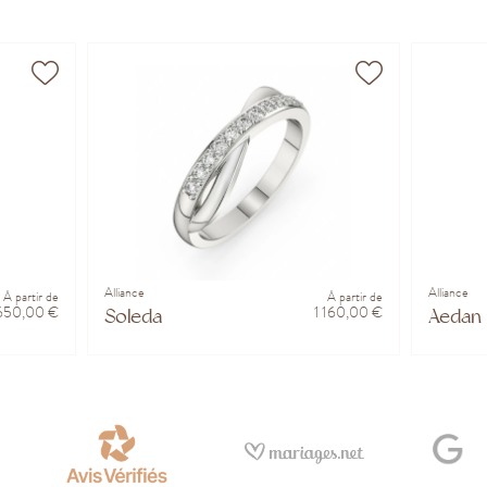
Alliance
Alliance
À partir de
À partir de
 650,00 €
1 160,00 €
Soleda
Aedan