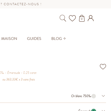
 ? CONTACTEZ-NOUS !
0
A MAISON
GUIDES
BLOG ✧
50‰
Émeraude
0.25
carat
ou
363.33
€ x 3 sans frais
Or blanc 750‰