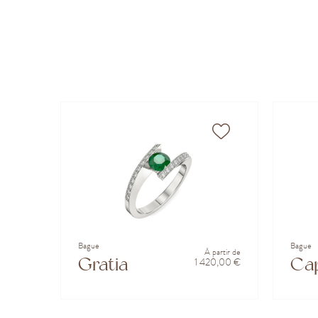
Bague
Bague
À partir de
Gratia
Cap
1 420,00 €