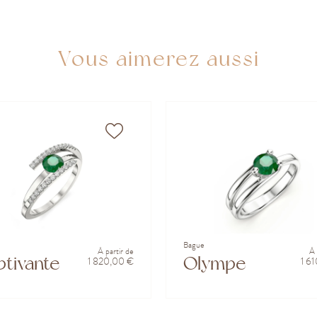
Vous aimerez aussi
Bague
À partir de
À 
tivante
Olympe
1 820,00 €
1 6