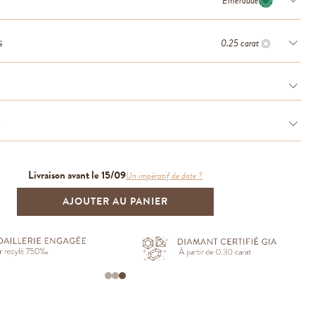
Émeraude
0.25 carat
S
e
Livraison avant le 15/09
Un impératif de date ?
AJOUTER AU PANIER