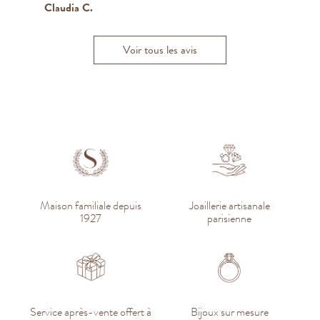
Claudia C.
M
Kenza B.
Andrea F.
Voir tous les avis
Maison familiale depuis
Joaillerie artisanale
1927
parisienne
Service après-vente offert à
Bijoux sur mesure