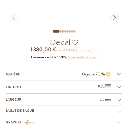
Decal
1 380,00 €
ou
460.00
€ x 3 sans frais
Livraison avant le 15/09
Un impératif de date ?
Or jaune 750‰
MATIÈRE
Polie
FINITION
5.5 mm
LARGEUR
TAILLE DE BAGUE
offerte
GRAVURE