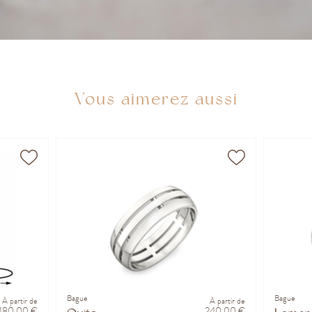
Vous aimerez aussi
Bague
Bague
À partir de
À partir de
 480,00 €
240,00 €