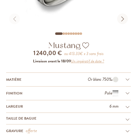
Mustang
1 240,00 €
ou
413.33
€ x 3 sans frais
Livraison avant le 18/09
Un impératif de date ?
Or blanc 750‰
MATIÈRE
Polie
FINITION
6 mm
LARGEUR
TAILLE DE BAGUE
offerte
GRAVURE