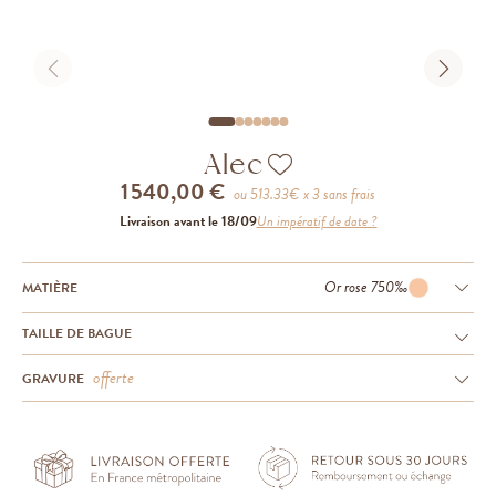
Alec
1 540,00 €
ou
513.33
€ x 3 sans frais
Livraison avant le 18/09
Un impératif de date ?
Or rose 750‰
MATIÈRE
TAILLE DE BAGUE
offerte
GRAVURE