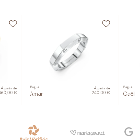
Bague
Bague
À partir de
À partir de
 460,00 €
240,00 €
Amar
Gaël