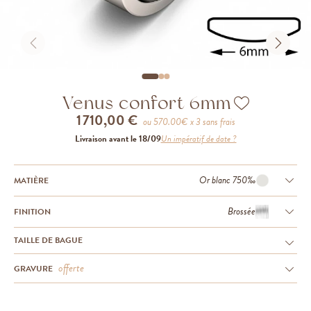
Venus confort 6mm
1 710,00 €
ou
570.00
€ x 3 sans frais
Livraison avant le 18/09
Un impératif de date ?
Or blanc 750‰
MATIÈRE
Brossée
FINITION
TAILLE DE BAGUE
offerte
GRAVURE