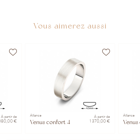
Vous aimerez aussi
Alliance
Alliance
À partir de
À partir de
 080,00 €
1 370,00 €
Venus confort 4.5 mm
Venus 