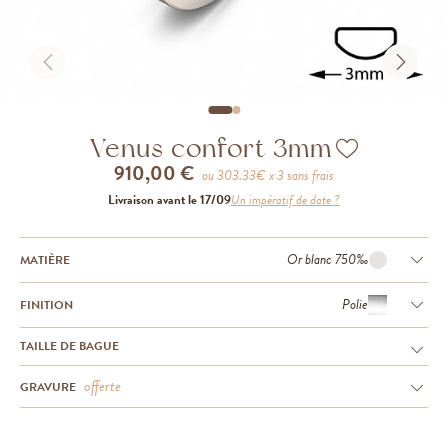
Venus confort 3mm
910,00 €
ou
303.33
€ x 3 sans frais
Livraison avant le 17/09
Un impératif de date ?
Or blanc 750‰
MATIÈRE
Polie
FINITION
TAILLE DE BAGUE
offerte
GRAVURE