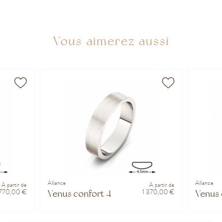
Vous aimerez aussi
Alliance
Alliance
À partir de
À partir de
770,00 €
1 370,00 €
Venus confort 4.5 mm
Venus