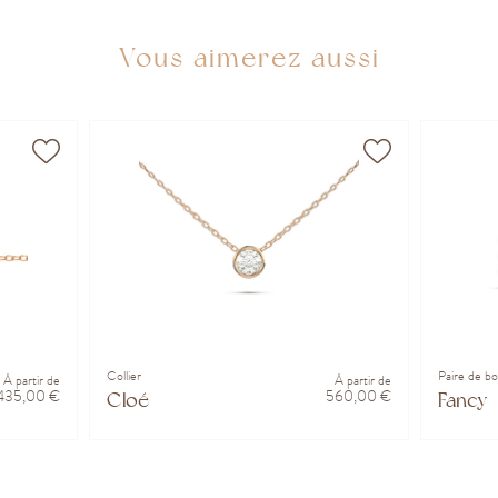
Vous aimerez aussi
Collier
Paire de bo
À partir de
À partir de
435,00 €
560,00 €
Cloé
Fancy