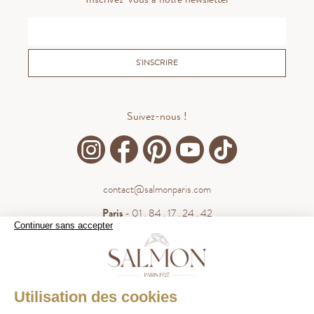
S'INSCRIRE
Suivez-nous !
contact@salmonparis.com
Paris
- 01 . 84 . 17 . 24 . 42
Continuer sans accepter
Bordeaux
- 05 . 35 . 54 . 45 . 53
WhatsApp
- 07 . 81 . 63 . 76 . 57
.
WHATSAPP
Utilisation des cookies
Paiement sécurisé