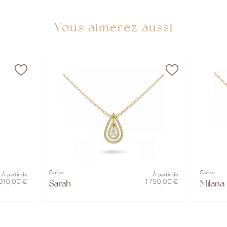
Vous aimerez aussi
Collier
Collier
À partir de
À partir de
 010,00 €
1 750,00 €
Sarah
Milana