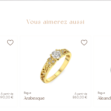
Vous aimerez aussi
Bague
Bague
À partir de
À partir de
390,00 €
860,00 €
Arabesque
Aleand