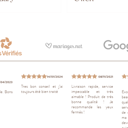
14/01/2024
08/11/2021
/04/2023
Tres bon conseil et j’ai
Livraison rapide, service
toujours été bien traité
impeccable et très
le. Bons
Exc
aimable ! Produit de très
bea
bonne qualité ! Je
qua
recommande les yeux
ser
fermés !
de 
ma
de
aujo