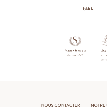
W
Vincent F.
Sylvie L.
Maison familiale
Joai
depuis 1927
arti
pari
NOUS CONTACTER
NOTRE 