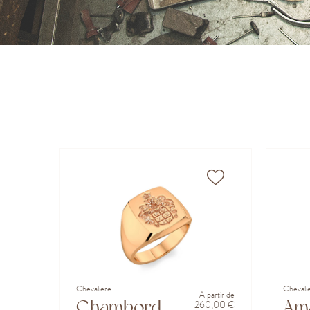
Chevalière
Chevali
À partir de
Chambord
Am
260,00 €