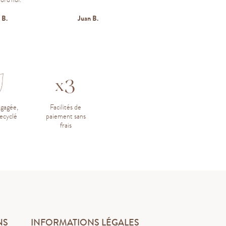
 B.
Juan B.
D
ngagée,
Facilités de
ecyclé
paiement sans
frais
NS
INFORMATIONS LÉGALES