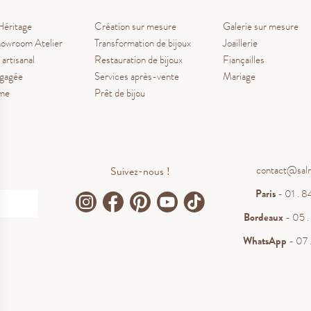
Héritage
Création sur mesure
Galerie sur mesure
owroom Atelier
Transformation de bijoux
Joaillerie
 artisanal
Restauration de bijoux
Fiançailles
ngagée
Services après-vente
Mariage
ume
Prêt de bijou
contact@sal
Suivez-nous !
Paris
- 01 . 84
Bordeaux
- 05 . 
WhatsApp
- 07 .
.