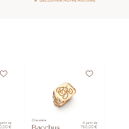
DÉCOUVRIR NOTRE HISTOIRE
Chevalière
partir de
À partir de
Bacchus
0,00 €
760,00 €