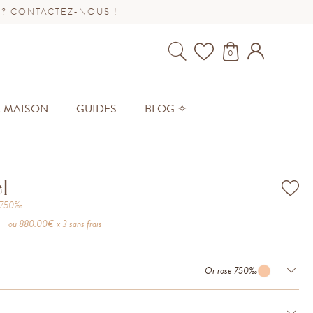
 ? CONTACTEZ-NOUS !
0
A MAISON
GUIDES
BLOG ✧
l
e 750‰
ou
880.00
€ x 3 sans frais
Or rose 750‰