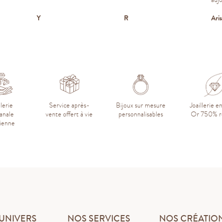
Y
R
Aris
llerie
Service après-
Bijoux sur mesure
Joaillerie e
sanale
vente offert à vie
personnalisables
Or 750% r
sienne
UNIVERS
NOS SERVICES
NOS CRÉATIO