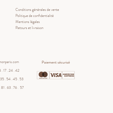
Conditions générales de vente
Politique de confidentialité
Mentions légales
Retours et livraison
monparis.com
Paiement sécurisé
 . 17 . 24 . 42
WHATSAPP
35 . 54 . 45 . 53
 81 . 63 . 76 . 57
contact@salmonparis.com
E-MAIL
01 . 84 . 17 . 24 . 42
TÉL PARIS
05 . 35 . 54 . 45 . 53
TÉL BORDEAUX