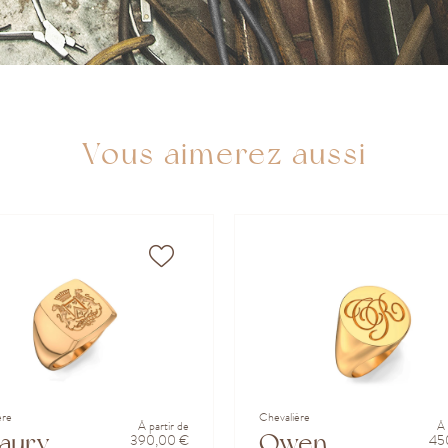
Vous aimerez aussi
ère
Chevalière
À partir de
À 
aury
Owen
390,00 €
45