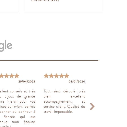
14/01
29/04/2023
03/01/2024
Très bon service clien
ellent conseils et très
Tout s'est déroulé très
u bijoux de grande
bien, excellent
lité merci pour vos
accompagnement et
vices qui m'ont permis
service client. Qualité du
donner du bonheur à
travail impeccable.
 fiancée qui est
venue mon épouse
urd'hui.