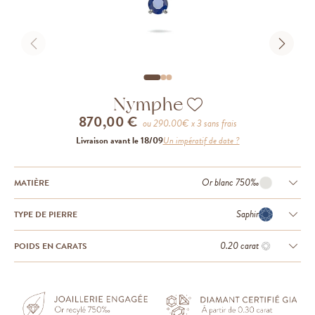
Nymphe
870,00 €
ou
290.00
€ x 3 sans frais
Livraison avant le 18/09
Un impératif de date ?
Or blanc 750‰
MATIÈRE
Saphir
TYPE DE PIERRE
0.20 carat
POIDS EN CARATS