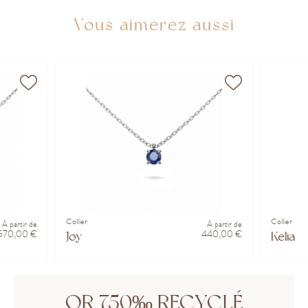
Vous aimerez aussi
Collier
Collier
À partir de
À partir de
570,00 €
440,00 €
Joy
Kelia
OR 750‰ RECYCLÉ