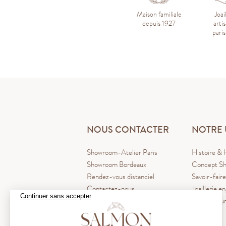
Maison familiale
Joai
depuis 1927
arti
pari
NOUS CONTACTER
NOTRE 
Showroom-Atelier Paris
Histoire & 
Showroom Bordeaux
Concept Sh
Rendez-vous distanciel
Savoir-faire
Contactez-nous
Joaillerie e
Continuer sans accepter
Blog La Pl