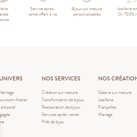
llerie
Service après-
Bijoux sur mesure
Joaillerie e
sanale
vente offert à vie
personnalisables
Or 750% r
sienne
UNIVERS
NOS SERVICES
NOS CRÉATIO
Héritage
Création sur mesure
Galerie sur mesure
owroom Atelier
Transformation de bijoux
Joaillerie
 artisanal
Restauration de bijoux
Fiançailles
ngagée
Services après-vente
Mariage
ume
Prêt de bijou