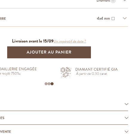
Diamant
4x4 mm
RRE
Livraison avant le 15/09
Un impératif de date ?
AJOUTER AU PANIER
UES
-VENTE