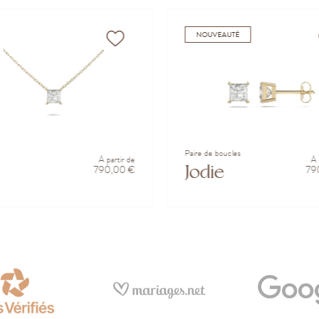
NOUVEAUTÉ
Paire de boucles
À partir de
À 
Jodie
790,00 €
79