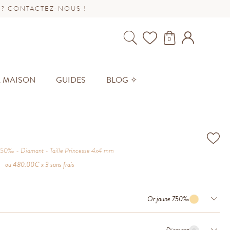
 ? CONTACTEZ-NOUS !
0
A MAISON
GUIDES
BLOG ✧
 750‰
Diamant
Taille
Princesse 4x4 mm
ou
480.00
€ x 3 sans frais
Or jaune 750‰