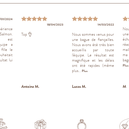
/01/2024
18/04/2023
14/03/2022
rience
No
 Salmon.
une
Top 👌
Nous sommes venus pour
l est
éc
une bague de fiançailles.
quipe a
réa
Nous avons été très bien
fille le
mai
accueillis par toute
uhaitait
ma 
l'équipe. Le résultat est
ultat lui
bag
magnifique et les délais
ont été rapides (même
Plus
plus...
Plus
Antoine M.
Lucas M.
M