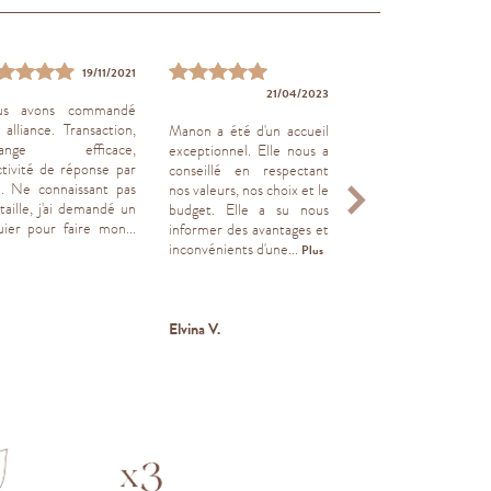
19/11/2021
21/04/2023
03/01
us avons commandé
 alliance. Transaction,
Manon a été d'un accueil
Service et bague au
hange efficace,
exceptionnel. Elle nous a
Je recommande.
ctivité de réponse par
conseillé en respectant
l. Ne connaissant pas
nos valeurs, nos choix et le
taille, j'ai demandé un
budget. Elle a su nous
uier pour faire mon...
informer des avantages et
inconvénients d'une...
Plus
Elvina V.
Mohamed K.