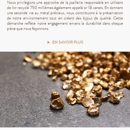
Nous privilégions une approche de la joaillerie responsable en utilisant
de l'or recyclé 750 millièmes également appelé or 18 carats. En donnant
une seconde vie au métal précieux, nous contribuons à la préservation
de notre environnement tout en créant des bijoux de qualité. Cette
démarche reflète notre engagement envers la durabilité dans chaque
pièce que nous façonnons.
EN SAVOIR PLUS