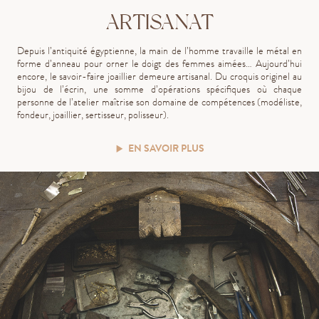
ARTISANAT
Depuis l’antiquité égyptienne, la main de l’homme travaille le métal en
forme d’anneau pour orner le doigt des femmes aimées… Aujourd’hui
encore, le savoir-faire joaillier demeure artisanal. Du croquis originel au
bijou de l’écrin, une somme d’opérations spécifiques où chaque
personne de l’atelier maîtrise son domaine de compétences (modéliste,
fondeur, joaillier, sertisseur, polisseur).
EN SAVOIR PLUS