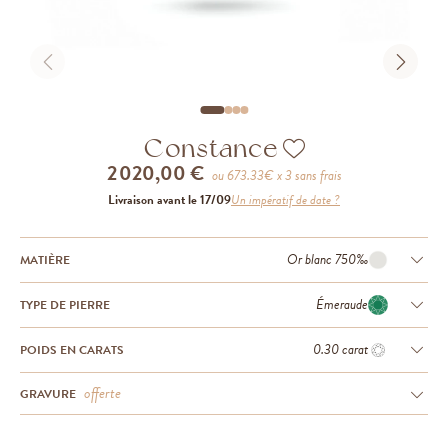
Constance
2 020,00 €
ou
673.33
€ x 3 sans frais
Livraison avant le 17/09
Un impératif de date ?
Or blanc 750‰
MATIÈRE
Émeraude
TYPE DE PIERRE
0.30 carat
POIDS EN CARATS
offerte
GRAVURE