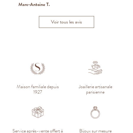
Marc-Antoine T.
Q
Catherine D.C
Voir tous les avis
Maison familiale depuis
Joaillerie artisanale
1927
parisienne
Service après-vente offert à
Bijoux sur mesure