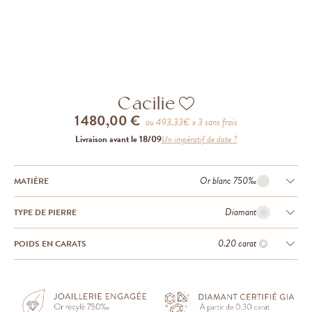
Cacilie
1 480,00 €
ou
493.33
€ x 3 sans frais
Livraison avant le 18/09
Un impératif de date ?
Or blanc 750‰
MATIÈRE
Diamant
TYPE DE PIERRE
0.20 carat
POIDS EN CARATS