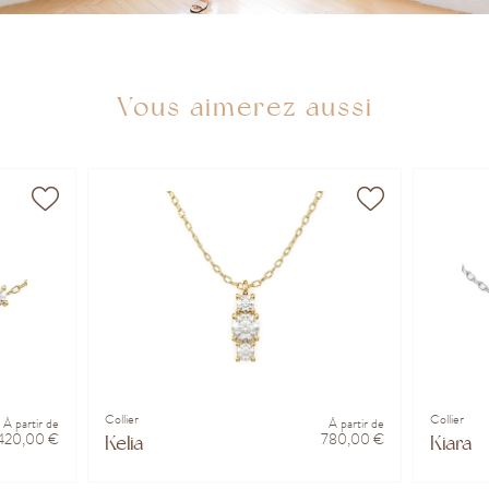
Vous aimerez aussi
Collier
Collier
À partir de
À partir de
 420,00 €
780,00 €
Kelia
Kiara