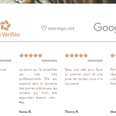
/01/2024
07/04/2023
13/04/2023
ence
La dame qui l'a conseillée
Beau site web pour faire
Per
est très très
un premier choix et une
réa
professionnelle. Elle est
prise de rendez-vous à la
vra
experte dans le domaine
bijouterie.
Mer
des pierres précieuses, les
conseils qui m'ont été
apportées étaient très...
Plus
Kenza B.
Thierry R.
Mat