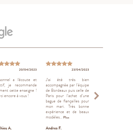
20/04/2023
23/04/2023
19/04
sonnel a l'écoute et
J’ai été très bien
Service satisfaisant
ctif, je recommande
accompagnée par l’équipe
iment cette enseigne !
de Bordeaux puis celle de
ci encore à vous !
Paris pour l’achat d’une
bague de fiançailles pour
mon mari. Très bonne
expérience et de beaux
modèles...
Plus
hieu A.
Andrea F.
Benjamin M.