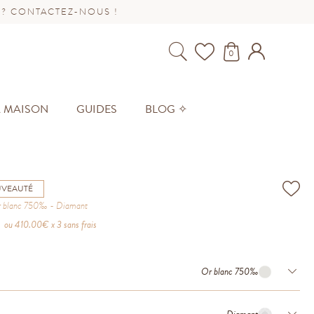
 ? CONTACTEZ-NOUS !
0
A MAISON
GUIDES
BLOG ✧
VEAUTÉ
 blanc 750‰
Diamant
ou
410.00
€ x 3 sans frais
Or blanc 750‰