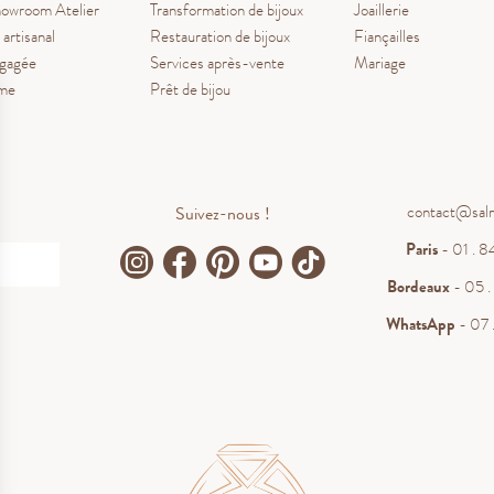
owroom Atelier
Transformation de bijoux
Joaillerie
 artisanal
Restauration de bijoux
Fiançailles
ngagée
Services après-vente
Mariage
ume
Prêt de bijou
contact@sal
Suivez-nous !
Paris
- 01 . 84
Bordeaux
- 05 . 
WhatsApp
- 07 .
.