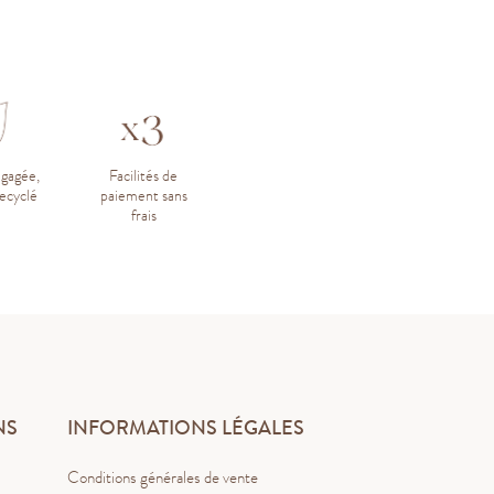
ngagée,
Facilités de
ecyclé
paiement sans
frais
NS
INFORMATIONS LÉGALES
Conditions générales de vente