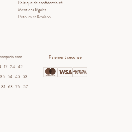
Politique de confidentialité
Mentions légales
Retours et livraison
monparis.com
Paiement sécurisé
 . 17 . 24 . 42
WHATSAPP
35 . 54 . 45 . 53
 81 . 63 . 76 . 57
contact@salmonparis.com
E-MAIL
01 . 84 . 17 . 24 . 42
TÉL PARIS
05 . 35 . 54 . 45 . 53
TÉL BORDEAUX
RDV SHOWROOM