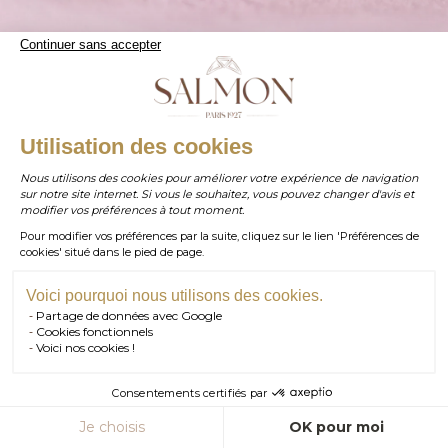
Continuer sans accepter
Symbolique
WHATSAPP
Utilisation des cookies
Le saphir rose est une pierre d’amour sincère et de fidélité. Il
Nous utilisons des cookies pour améliorer votre expérience de navigation
évoque la pureté des sentiments et la douceur du cœur.
sur notre site internet. Si vous le souhaitez, vous pouvez changer d'avis et
contact@salmonparis.com
E-MAIL
Symbole de loyauté et de compassion, il est souvent choisi pour
modifier vos préférences à tout moment.
les bagues de fiançailles.
Pour modifier vos préférences par la suite, cliquez sur le lien 'Préférences de
01 . 84 . 17 . 24 . 42
cookies' situé dans le pied de page.
TÉL PARIS
05 . 35 . 54 . 45 . 53
TÉL BORDEAUX
Voici pourquoi nous utilisons des cookies.
Partage de données avec Google
RDV SHOWROOM
Cookies fonctionnels
Voici nos cookies !
RDV TÉLÉPHONIQUE
Consentements certifiés par
CONTACT
Je choisis
OK pour moi