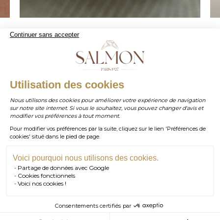
Loyal
Continuer sans accepter
Notre alliance Loyal est un demi-jonc simple, c’est à
dire un anneau bombé sur la surface et plat à
WHATSAPP
l'intérieur. Il représente la forme d’alliance la plus
Utilisation des cookies
classique et traditionnelle. C'est une alliance mixte
Nous utilisons des cookies pour améliorer votre expérience de navigation
personnalisable de la largeur au métal !
sur notre site internet. Si vous le souhaitez, vous pouvez changer d'avis et
contact@salmonparis.com
E-MAIL
modifier vos préférences à tout moment.
Découvrir Loyal
Pour modifier vos préférences par la suite, cliquez sur le lien 'Préférences de
01 . 84 . 17 . 24 . 42
cookies' situé dans le pied de page.
TÉL PARIS
05 . 35 . 54 . 45 . 53
TÉL BORDEAUX
Voici pourquoi nous utilisons des cookies.
Partage de données avec Google
RDV SHOWROOM
Cookies fonctionnels
Voici nos cookies !
.
RDV TÉLÉPHONIQUE
Consentements certifiés par
Une alliance diamants ?
CONTACT