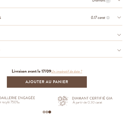
Diamant
0.17 carat
S
e
Livraison avant le 17/09
Un impératif de date ?
AJOUTER AU PANIER