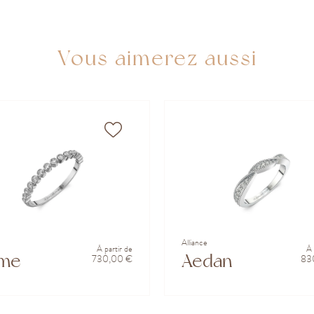
Vous aimerez aussi
Alliance
À partir de
À 
ume
Aedan
730,00 €
83