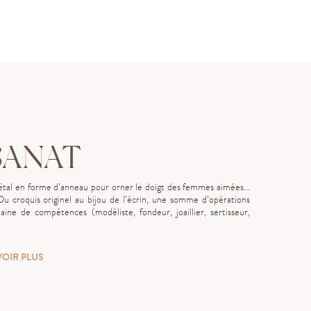
SANAT
 métal en forme d’anneau pour orner le doigt des femmes aimées…
 Du croquis originel au bijou de l’écrin, une somme d’opérations
ine de compétences (modéliste, fondeur, joaillier, sertisseur,
VOIR PLUS