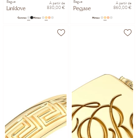
Bague
Bague
À partir de
À partir de
830,00 €
860,00 €
Linklove
Pegase
Gemmes
Métaux
Métaux