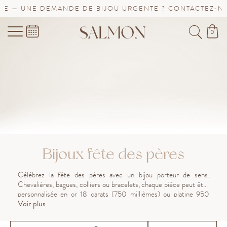
UNE DEMANDE DE BIJOU URGENTE ? CONTACTEZ-NOUS !
0
Bijoux fête des pères
Célébrez la fête des pères avec un bijou porteur de sens.
Chevalières, bagues, colliers ou bracelets, chaque pièce peut être
personnalisée en or 18 carats (750 millièmes) ou platine 950
Voir plus
millièmes pour créer un cadeau unique. Offrez-lui un bijou
symbolique et personnel, reflet de votre affection.