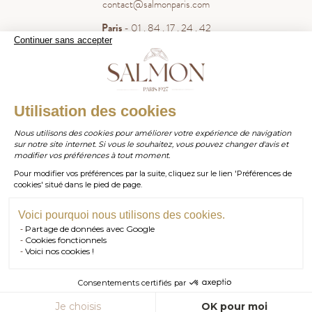
contact@salmonparis.com
Paris
- 01 . 84 . 17 . 24 . 42
Continuer sans accepter
Bordeaux
- 05 . 35 . 54 . 45 . 53
WhatsApp
- 07 . 81 . 63 . 76 . 57
.
WHATSAPP
Utilisation des cookies
Paiement sécurisé
Nous utilisons des cookies pour améliorer votre expérience de navigation
sur notre site internet. Si vous le souhaitez, vous pouvez changer d'avis et
contact@salmonparis.com
E-MAIL
modifier vos préférences à tout moment.
Pour modifier vos préférences par la suite, cliquez sur le lien 'Préférences de
01 . 84 . 17 . 24 . 42
cookies' situé dans le pied de page.
TÉL PARIS
05 . 35 . 54 . 45 . 53
TÉL BORDEAUX
Voici pourquoi nous utilisons des cookies.
Partage de données avec Google
RDV SHOWROOM
Cookies fonctionnels
Voici nos cookies !
© Salmon Paris 2026 — Tous droits réservés.
RDV TÉLÉPHONIQUE
Consentements certifiés par
CONTACT
Je choisis
OK pour moi