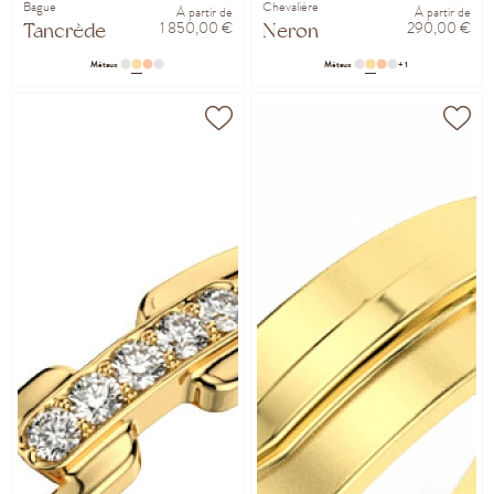
Bague
Chevalière
À partir de
À partir de
1 850,00 €
290,00 €
Tancrède
Neron
Métaux
Métaux
+ 1