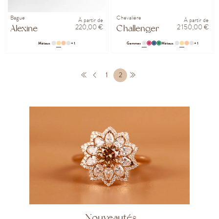
Bague
Chevalière
À partir de
À partir de
220,00 €
2 150,00 €
Alexine
Challenger
Métaux
+ 1
Gemmes
Métaux
+ 1
1
2
Nouveautés