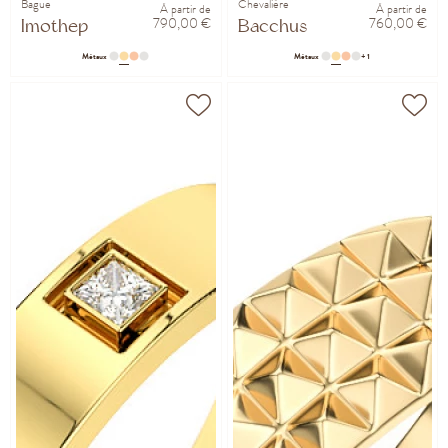
Bague
Chevalière
À partir de
À partir de
790,00 €
760,00 €
Imothep
Bacchus
Métaux
Métaux
+ 1