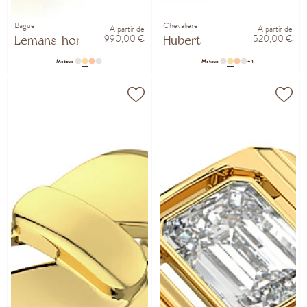
Bague
Chevalière
À partir de
À partir de
990,00 €
520,00 €
Lemans-hom
Hubert
Métaux
Métaux
+ 1