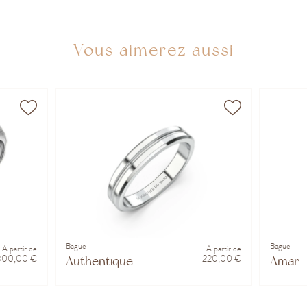
Vous aimerez aussi
Bague
Bague
À partir de
À partir de
300,00 €
220,00 €
Authentique
Amar