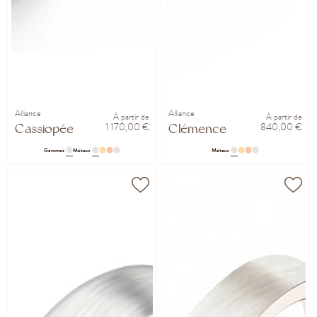
Alliance
Alliance
À partir de
À partir de
1 170,00 €
840,00 €
Cassiopée
Clémence
Gemmes
Métaux
Métaux