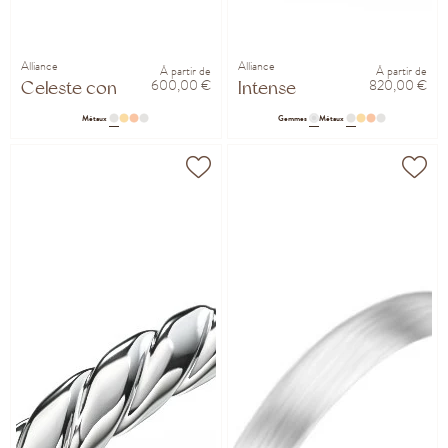
Alliance
Alliance
À partir de
À partir de
600,00 €
820,00 €
Celeste confort 2mm
Intense
Métaux
Gemmes
Métaux