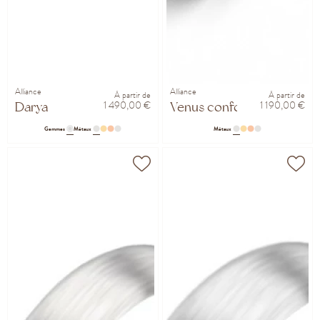
Alliance
Alliance
À partir de
À partir de
1 490,00 €
1 190,00 €
Darya
Venus confort 4mm
Gemmes
Métaux
Métaux