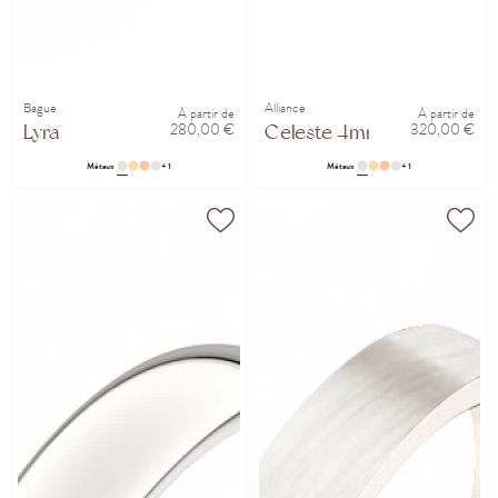
Bague
Alliance
À partir de
À partir de
280,00 €
320,00 €
Lyra
Celeste 4mm
Métaux
+ 1
Métaux
+ 1