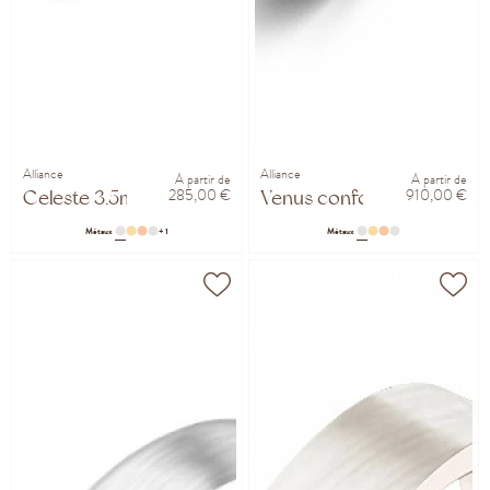
Alliance
Alliance
À partir de
À partir de
285,00 €
910,00 €
Celeste 3.5mm
Venus confort 3mm
Métaux
+ 1
Métaux