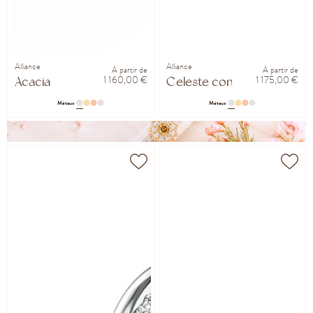
Alliance
Alliance
À partir de
À partir de
1 160,00 €
1 175,00 €
Acacia
Celeste confort 4.5mm
Métaux
Métaux