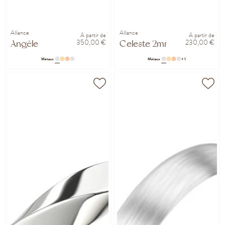
Alliance
Alliance
À partir de
À partir de
350,00 €
230,00 €
Angèle
Celeste 2mm
Métaux
Métaux
+ 1