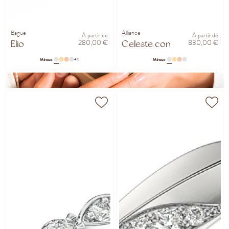
Bague
Alliance
À partir de
À partir de
280,00 €
830,00 €
Elio
Celeste confort 3mm
Métaux
+ 1
Métaux