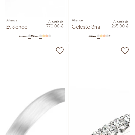
Alliance
Alliance
À partir de
À partir de
770,00 €
265,00 €
Evidence
Celeste 3mm
Gemmes
Métaux
Métaux
+ 1