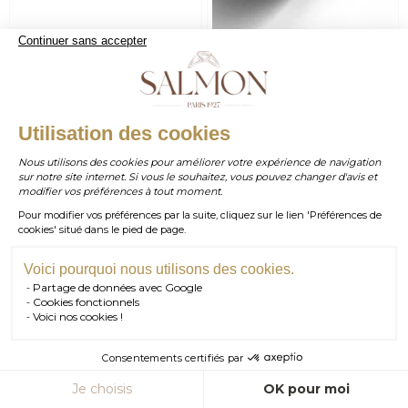
Continuer sans accepter
WHATSAPP
Utilisation des cookies
Alliance
Alliance
À partir de
À partir de
730,00 €
815,00 €
Celeste confort 2.5mm
Venus 4mm
Nous utilisons des cookies pour améliorer votre expérience de navigation
sur notre site internet. Si vous le souhaitez, vous pouvez changer d'avis et
contact@salmonparis.com
E-MAIL
modifier vos préférences à tout moment.
Métaux
Métaux
Pour modifier vos préférences par la suite, cliquez sur le lien 'Préférences de
01 . 84 . 17 . 24 . 42
cookies' situé dans le pied de page.
TÉL PARIS
05 . 35 . 54 . 45 . 53
TÉL BORDEAUX
Voici pourquoi nous utilisons des cookies.
Partage de données avec Google
RDV SHOWROOM
Cookies fonctionnels
Voici nos cookies !
RDV TÉLÉPHONIQUE
Consentements certifiés par
CONTACT
Je choisis
OK pour moi