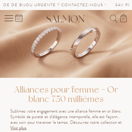
U URGENTE ? CONTACTEZ-NOUS !
SAV PROLONGÉ JUS
0
Alliances pour femme - Or
blanc 750 millièmes
Sublimez votre engagement avec une alliance femme en or blanc.
Symbole de pureté et d’élégance intemporelle, elle est façonnée
avec soin pour traverser le temps. Découvrez notre collection et
Voir plus
trouvez l’alliance qui capturera l’éclat de votre amour avec finesse