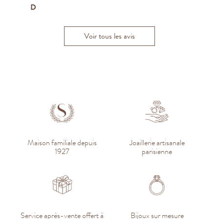
D
J
W
Meliza C.
Voir tous les avis
Maison familiale depuis
Joaillerie artisanale
1927
parisienne
Service après-vente offert à
Bijoux sur mesure