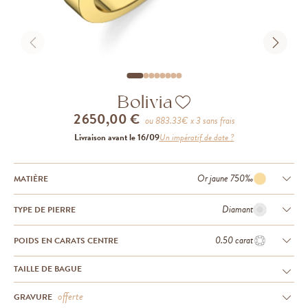
Bolivia
2 650,00 €
ou
883.33
€ x 3 sans frais
Livraison avant le 16/09
Un impératif de date ?
Or jaune 750‰
MATIÈRE
Diamant
TYPE DE PIERRE
0.50 carat
POIDS EN CARATS CENTRE
TAILLE DE BAGUE
offerte
GRAVURE