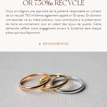
OR 750‰ RECYCLÉ
Nous privilégions une approche de la joaillerie responsable en utilisant
de l'or recyclé 750 millièmes également appelé or 18 carats. En donnant
une seconde vie au métal précieux, nous contribuons à la préservation
de notre environnement tout en créant des bijoux de qualité. Cette
démarche reflète notre engagement envers la durabilité dans chaque
pièce que nous façonnons.
EN SAVOIR PLUS