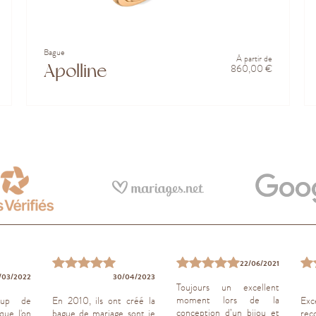
Bague
À partir de
Apolline
860,00 €
22/06/2021
/03/2022
30/04/2023
Toujours un excellent
moment lors de la
oup de
En 2010, ils ont créé la
Exc
conception d’un bijou et
que l'on
bague de mariage sont je
rec