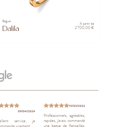
Bague
À partir de
Dalila
2 700,00 €
15/03/2022
09/04/2024
10/04
Professionnels, agréables,
rapides, j'avais commandé
ellent service, je
Je ne peux 
une bague de fiançailles,
ommande vivement.
recommander ce joail