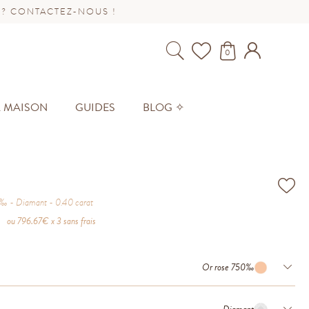
 ? CONTACTEZ-NOUS !
0
A MAISON
GUIDES
BLOG ✧
0‰
Diamant
0.40
carat
ou
796.67
€ x 3 sans frais
Or rose 750‰