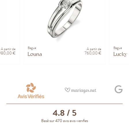
Bague
Bague
À partir de
À partir de
980,00 €
760,00 €
Louna
Lucky
4.8
/ 5
Basé sur 470 avis avis-verifies