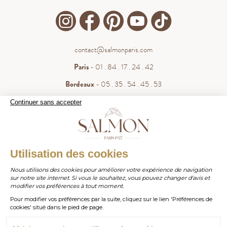
contact@salmonparis.com
Paris
- 01 . 84 . 17 . 24 . 42
Bordeaux
- 05 . 35 . 54 . 45 . 53
WhatsApp
- 07 . 81 . 63 . 76 . 57
Continuer sans accepter
.
Paiement sécurisé
WHATSAPP
Utilisation des cookies
Nous utilisons des cookies pour améliorer votre expérience de navigation
sur notre site internet. Si vous le souhaitez, vous pouvez changer d'avis et
contact@salmonparis.com
E-MAIL
modifier vos préférences à tout moment.
Pour modifier vos préférences par la suite, cliquez sur le lien 'Préférences de
01 . 84 . 17 . 24 . 42
cookies' situé dans le pied de page.
TÉL PARIS
05 . 35 . 54 . 45 . 53
TÉL BORDEAUX