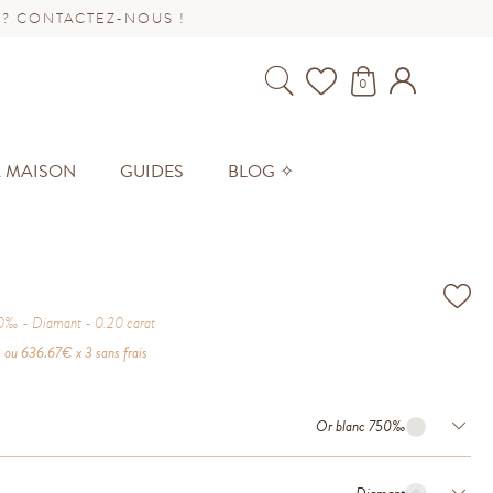
 ? CONTACTEZ-NOUS !
0
A MAISON
GUIDES
BLOG ✧
50‰
Diamant
0.20
carat
ou
636.67
€ x 3 sans frais
Or blanc 750‰