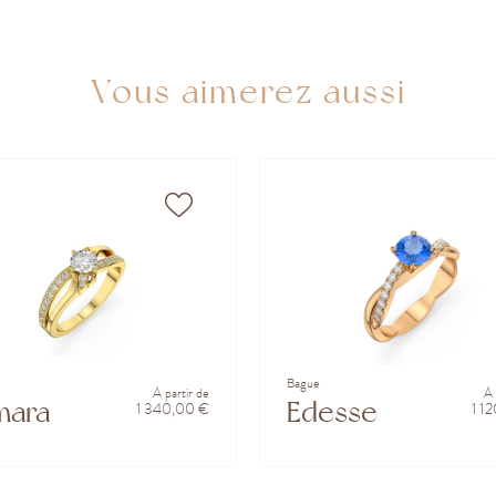
Vous aimerez aussi
Bague
À partir de
À 
mara
Edesse
1 340,00 €
1 1