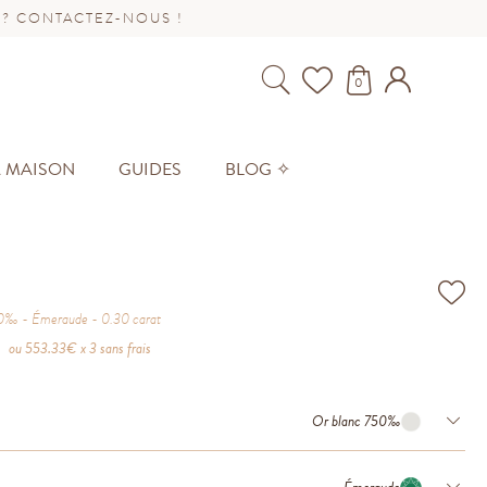
 ? CONTACTEZ-NOUS !
0
A MAISON
GUIDES
BLOG ✧
50‰
Émeraude
0.30
carat
ou
553.33
€ x 3 sans frais
Or blanc 750‰