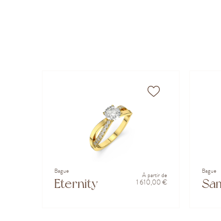
Bague
Bague
À partir de
Eternity
Sa
1 610,00 €