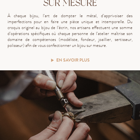
SUR MESURE
À chaque bijou, l’art de dompter le métal, d’apprivoiser des
imperfections pour en faire une pièce unique et intemporelle. Du
croquis originel au bijou de l’écrin, nos artisans effectuent une somme
d’opérations spécifiques où chaque personne de l’atelier maîtrise son
domaine de compétences (modéliste, fondeur, joaillier, sertisseur,
polisseur)
afin de vous confectionner un bijou sur mesure.
EN SAVOIR PLUS