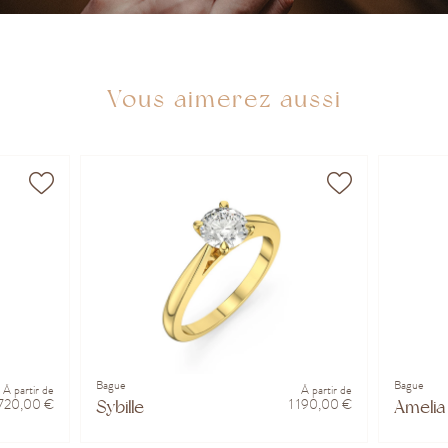
Vous aimerez aussi
Bague
Bague
À partir de
À partir de
720,00 €
1 190,00 €
Sybille
Amelia