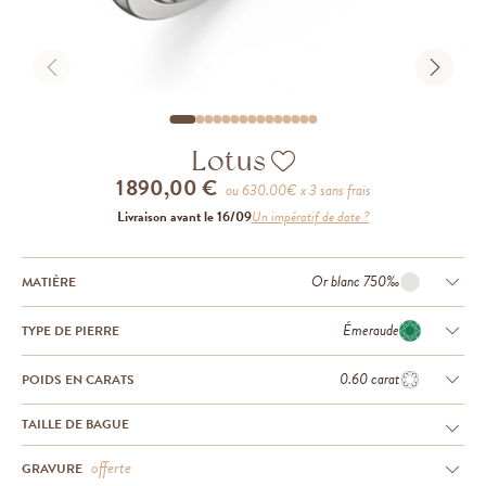
Lotus
1 890,00 €
ou
630.00
€ x 3 sans frais
Livraison avant le 16/09
Un impératif de date ?
Or blanc 750‰
MATIÈRE
Émeraude
TYPE DE PIERRE
0.60 carat
POIDS EN CARATS
TAILLE DE BAGUE
offerte
GRAVURE