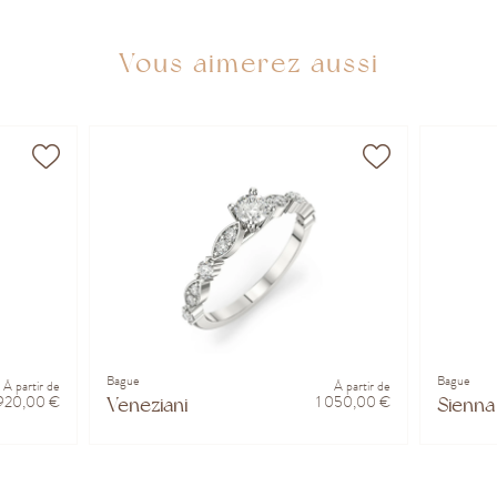
Vous aimerez aussi
Bague
Bague
À partir de
À partir de
920,00 €
1 050,00 €
Veneziani
Sienna