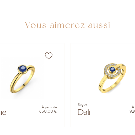
Vous aimerez aussi
Bague
À partir de
À 
ie
Dali
650,00 €
92