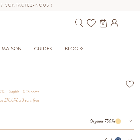
 ? CONTACTEZ-NOUS !
0
A MAISON
GUIDES
BLOG ✧
50‰
Saphir
0.15
carat
ou
276.67
€ x 3 sans frais
Or jaune 750‰