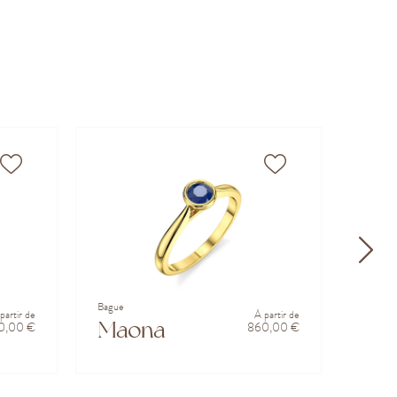
Bague
Bague
partir de
À partir de
Maona
Tri
0,00 €
860,00 €