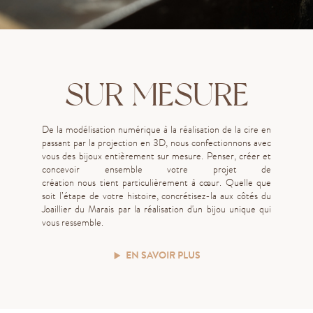
SUR MESURE
De la modélisation numérique à la réalisation de la cire en
passant par la projection en 3D, nous confectionnons avec
vous des bijoux entièrement sur mesure.
P
ens
er
, cré
er
et
concev
oir
ensemble votre projet de
création
nous
tient
particulièrement
à cœur
.
Quelle que
soit l’étape de votre histoire, concrétisez-la aux côtés du
Joaillier du Marais par la réalisation d'un bijou unique qui
vous ressemble.
EN SAVOIR PLUS