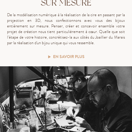
SUR MESURE
De la modélisation numérique à la réalisation de la cire en passant par la
projection en 3D, nous confectionnons avec vous des bijoux
entièrement sur mesure.
P
ens
er
, cré
er
et concev
oir
ensemble votre
projet de création
nous
tient
particulièrement
à cœur
.
Quelle que soit
l’étape de votre histoire, concrétisez-la aux côtés du Joaillier du Marais
par la réalisation d'un bijou unique qui vous ressemble.
EN SAVOIR PLUS