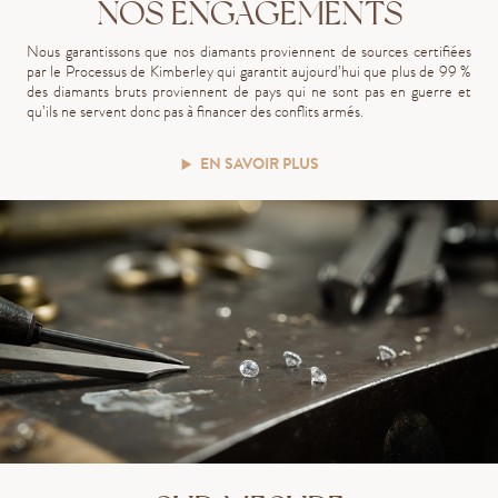
NOS ENGAGEMENTS
Nous garantissons que nos diamants proviennent de sources certifiées
par le Processus de Kimberley qui garantit aujourd’hui que plus de 99 %
des diamants bruts proviennent de pays qui ne sont pas en guerre et
qu’ils ne servent donc pas à financer des conflits armés.
EN SAVOIR PLUS