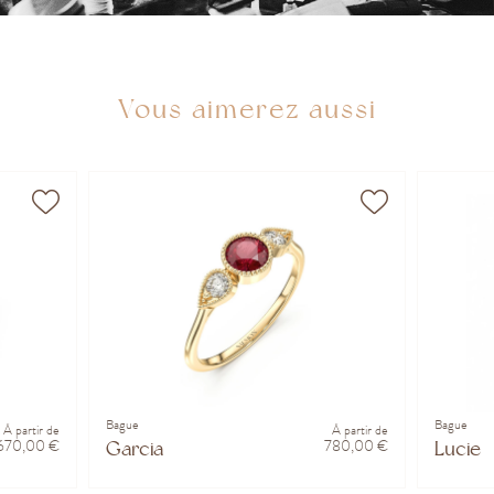
Vous aimerez aussi
Bague
Bague
À partir de
À partir de
670,00 €
780,00 €
Garcia
Lucie