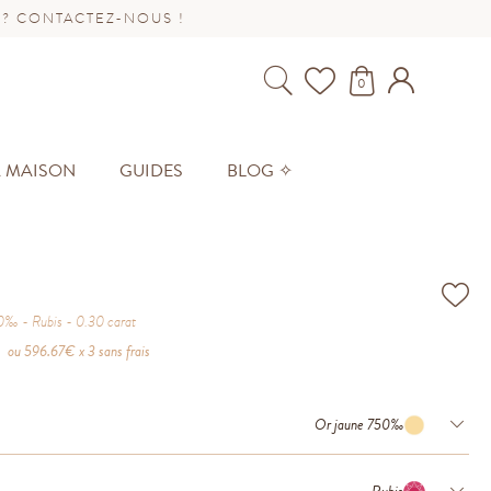
 ? CONTACTEZ-NOUS !
0
A MAISON
GUIDES
BLOG ✧
50‰
Rubis
0.30
carat
ou
596.67
€ x 3 sans frais
Or jaune 750‰