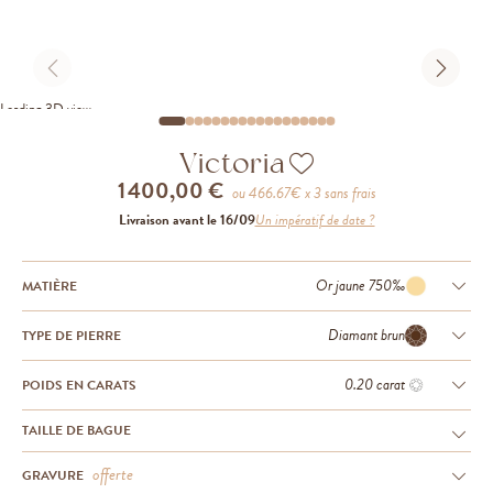
Loading 3D view
Victoria
1 400,00 €
ou
466.67
€ x 3 sans frais
Livraison avant le 16/09
Un impératif de date ?
Or jaune 750‰
MATIÈRE
Diamant brun
TYPE DE PIERRE
0.20 carat
POIDS EN CARATS
TAILLE DE BAGUE
offerte
GRAVURE