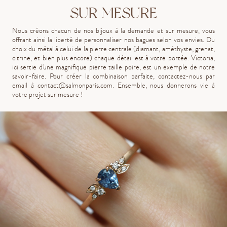
SUR MESURE
Nous créons chacun de nos bijoux à la demande et sur mesure, vous
offrant ainsi la liberté de personnaliser nos bagues selon vos envies. Du
choix du métal à celui de la pierre centrale (diamant, améthyste, grenat,
citrine, et bien plus encore) chaque détail est à votre portée. Victoria,
ici sertie d'une magnifique pierre taille poire, est un exemple de notre
savoir-faire. Pour créer la combinaison parfaite, contactez-nous par
email à
contact@salmonparis.com
. Ensemble, nous donnerons vie à
votre projet sur mesure !