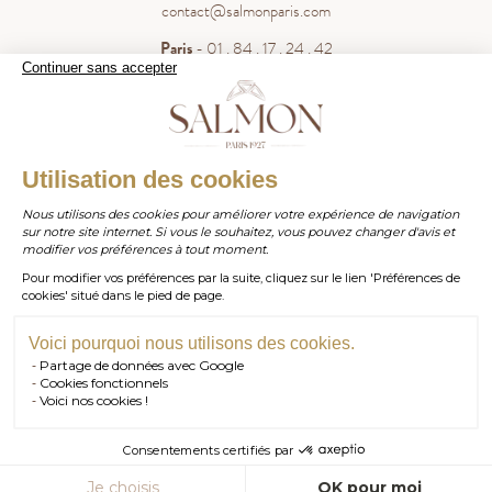
contact@salmonparis.com
Paris
- 01 . 84 . 17 . 24 . 42
Continuer sans accepter
Bordeaux
- 05 . 35 . 54 . 45 . 53
WhatsApp
- 07 . 81 . 63 . 76 . 57
.
WHATSAPP
Utilisation des cookies
Paiement sécurisé
Nous utilisons des cookies pour améliorer votre expérience de navigation
sur notre site internet. Si vous le souhaitez, vous pouvez changer d'avis et
contact@salmonparis.com
E-MAIL
modifier vos préférences à tout moment.
Pour modifier vos préférences par la suite, cliquez sur le lien 'Préférences de
01 . 84 . 17 . 24 . 42
cookies' situé dans le pied de page.
TÉL PARIS
05 . 35 . 54 . 45 . 53
TÉL BORDEAUX
Voici pourquoi nous utilisons des cookies.
Partage de données avec Google
RDV SHOWROOM
Cookies fonctionnels
Voici nos cookies !
© Salmon Paris 2026 — Tous droits réservés.
RDV TÉLÉPHONIQUE
Consentements certifiés par
CONTACT
AJOUTER AU PANIER
Je choisis
OK pour moi