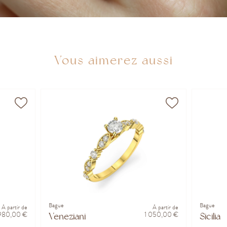
Vous aimerez aussi
Bague
Bague
À partir de
À partir de
980,00 €
1 050,00 €
Veneziani
Sicilia