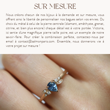
SUR MESURE
Nous créons chacun de nos bijoux à la demande et sur mesure, vous
offrant ainsi la liberté de personnaliser nos bagues selon vos envies. Du
choix du métal à celui de la pierre centrale (diamant, améthyste, grenat,
citrine, et bien plus encore) chaque détail est à votre portée. Victoria,
ici sertie d'une magnifique pierre taille poire, est un exemple de notre
savoir-faire. Pour créer la combinaison parfaite, contactez-nous par
email à
contact@salmonparis.com
. Ensemble, nous donnerons vie à
votre projet sur mesure !