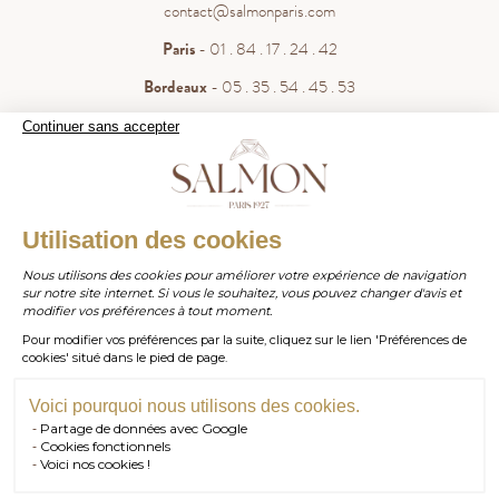
contact@salmonparis.com
Paris
- 01 . 84 . 17 . 24 . 42
Bordeaux
- 05 . 35 . 54 . 45 . 53
WhatsApp
- 07 . 81 . 63 . 76 . 57
Continuer sans accepter
.
Paiement sécurisé
WHATSAPP
Utilisation des cookies
Nous utilisons des cookies pour améliorer votre expérience de navigation
sur notre site internet. Si vous le souhaitez, vous pouvez changer d'avis et
contact@salmonparis.com
E-MAIL
modifier vos préférences à tout moment.
Pour modifier vos préférences par la suite, cliquez sur le lien 'Préférences de
01 . 84 . 17 . 24 . 42
cookies' situé dans le pied de page.
TÉL PARIS
05 . 35 . 54 . 45 . 53
TÉL BORDEAUX
Voici pourquoi nous utilisons des cookies.
Partage de données avec Google
RDV SHOWROOM
Cookies fonctionnels
© Salmon Paris 2026 — Tous droits réservés.
Voici nos cookies !