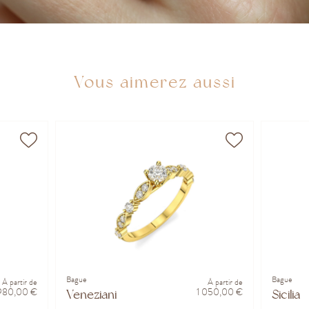
Vous aimerez aussi
Bague
Bague
À partir de
À partir de
980,00 €
1 050,00 €
Veneziani
Sicilia