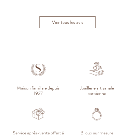
Jean-Philippe B.
Luc H.
C
Hugo W.
Voir tous les avis
Maison familiale depuis
Joaillerie artisanale
1927
parisienne
Service après-vente offert à
Bijoux sur mesure