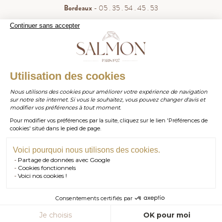
Bordeaux
- 05 . 35 . 54 . 45 . 53
WhatsApp
- 07 . 81 . 63 . 76 . 57
Continuer sans accepter
.
Paiement sécurisé
WHATSAPP
Utilisation des cookies
Nous utilisons des cookies pour améliorer votre expérience de navigation
sur notre site internet. Si vous le souhaitez, vous pouvez changer d'avis et
contact@salmonparis.com
E-MAIL
modifier vos préférences à tout moment.
Pour modifier vos préférences par la suite, cliquez sur le lien 'Préférences de
01 . 84 . 17 . 24 . 42
cookies' situé dans le pied de page.
TÉL PARIS
05 . 35 . 54 . 45 . 53
TÉL BORDEAUX
Voici pourquoi nous utilisons des cookies.
Partage de données avec Google
RDV SHOWROOM
Cookies fonctionnels
© Salmon Paris 2026 — Tous droits réservés.
Voici nos cookies !
RDV TÉLÉPHONIQUE
Consentements certifiés par
CONTACT
AJOUTER AU PANIER
Je choisis
OK pour moi