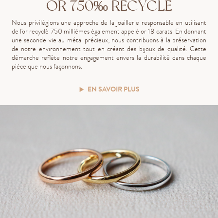
OR 750‰ RECYCLÉ
Nous privilégions une approche de la joaillerie responsable en utilisant
de l'or recyclé 750 millièmes également appelé or 18 carats. En donnant
une seconde vie au métal précieux, nous contribuons à la préservation
de notre environnement tout en créant des bijoux de qualité. Cette
démarche reflète notre engagement envers la durabilité dans chaque
pièce que nous façonnons.
EN SAVOIR PLUS