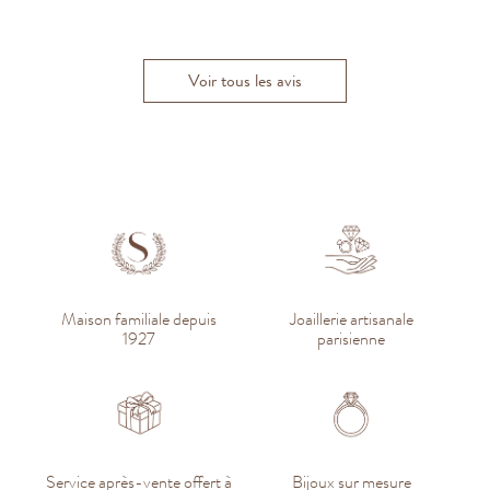
Q
Marine A.
Julie R.
Voir tous les avis
Maison familiale depuis
Joaillerie artisanale
1927
parisienne
Service après-vente offert à
Bijoux sur mesure