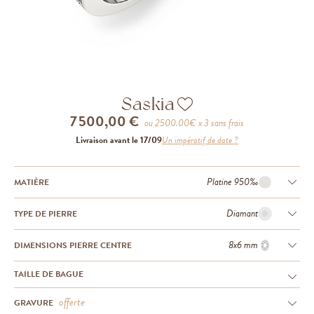
Saskia
7 500,00 €
ou
2500.00
€ x 3 sans frais
Livraison avant le 17/09
Un impératif de date ?
Platine 950‰
MATIÈRE
Diamant
TYPE DE PIERRE
8x6 mm
DIMENSIONS PIERRE CENTRE
TAILLE DE BAGUE
offerte
GRAVURE