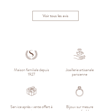
Tristan D.
Florent M.
Voir tous les avis
Maison familiale depuis
Joaillerie artisanale
1927
parisienne
Service après-vente offert à
Bijoux sur mesure