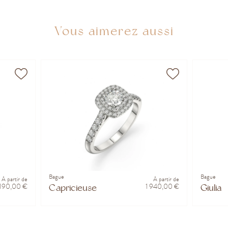
Vous aimerez aussi
Bague
Bague
À partir de
À partir de
 190,00 €
1 940,00 €
Capricieuse
Giulia