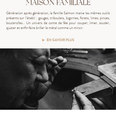
MAISON FAMILIALE
G
énération
après
génération, la famille Salmon manie
les mêmes outils
présents sur l’établi : gouges, triboulets, bigornes, forets, limes, pinces,
bouterolles…
Un univers de conte de fée pour couper, limer, souder,
ajuster et enfin faire briller le métal comme un miroir.
EN SAVOIR PLUS