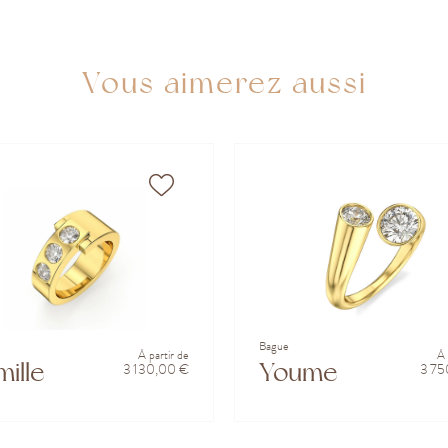
Vous aimerez aussi
Bague
À partir de
À 
ille
Youme
3 130,00 €
3 75