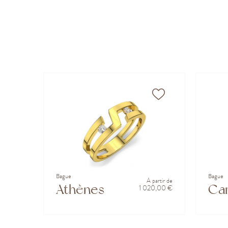
Bague
Bague
À partir de
Athènes
Cam
1 020,00 €