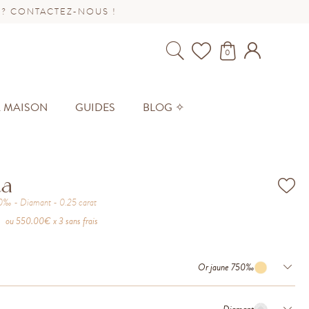
 ? CONTACTEZ-NOUS !
0
A MAISON
GUIDES
BLOG ✧
ta
50‰
Diamant
0.25
carat
ou
550.00
€ x 3 sans frais
Or jaune 750‰