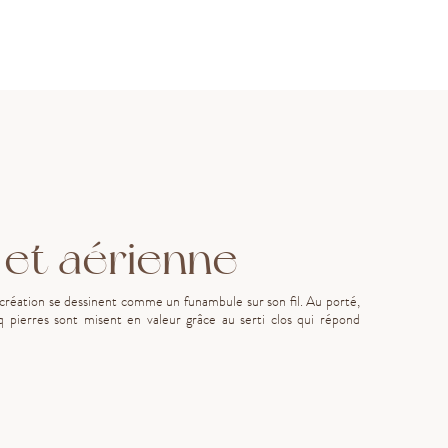
et aérienne
 création se dessinent comme un funambule sur son fil. Au porté,
q pierres sont misent en valeur grâce au serti clos qui répond