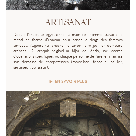
ARTISANAT
Depuis l’antiquité égyptienne, la main de l’homme travaille le
métal en forme d’anneau pour orner le doigt des femmes
aimées… Aujourd’hui encore, le savoir-faire joaillier demeure
artisanal. Du croquis originel au bijou de l’écrin, une somme
d’opérations spécifiques où chaque personne de l’atelier maîtrise
son domaine de compétences (modéliste, fondeur, joaillier,
sertisseur, polisseur).
EN SAVOIR PLUS