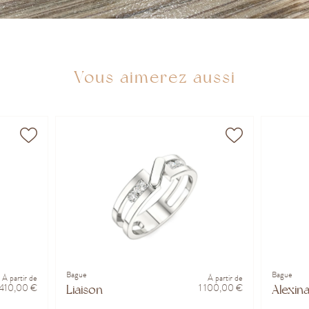
Vous aimerez aussi
Bague
Bague
À partir de
À partir de
 410,00 €
1 100,00 €
Liaison
Alexin