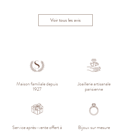
C
Aris B.
Luc H.
Harmonie H
Voir tous les avis
Maison familiale depuis
Joaillerie artisanale
1927
parisienne
Service après-vente offert à
Bijoux sur mesure