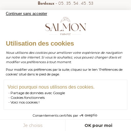
Bordeaux
- 05 . 35 . 54 . 45 . 53
WhatsApp
- 07 . 81 . 63 . 76 . 57
Continuer sans accepter
.
Paiement sécurisé
WHATSAPP
Utilisation des cookies
Nous utilisons des cookies pour améliorer votre expérience de navigation
sur notre site internet. Si vous le souhaitez, vous pouvez changer d'avis et
contact@salmonparis.com
E-MAIL
modifier vos préférences à tout moment.
Pour modifier vos préférences par la suite, cliquez sur le lien 'Préférences de
01 . 84 . 17 . 24 . 42
cookies' situé dans le pied de page.
TÉL PARIS
05 . 35 . 54 . 45 . 53
TÉL BORDEAUX
Voici pourquoi nous utilisons des cookies.
Partage de données avec Google
RDV SHOWROOM
Cookies fonctionnels
© Salmon Paris 2026 — Tous droits réservés.
Voici nos cookies !
RDV TÉLÉPHONIQUE
Consentements certifiés par
CONTACT
AJOUTER AU PANIER
Je choisis
OK pour moi