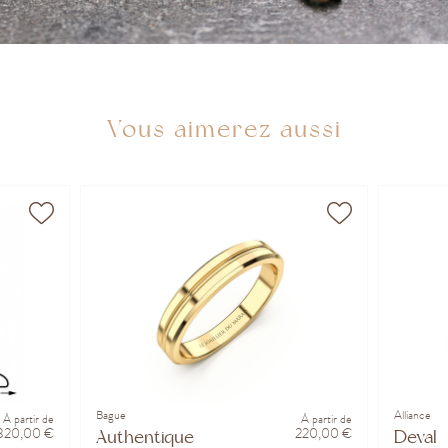
Vous aimerez aussi
Bague
Alliance
À partir de
À partir de
320,00 €
220,00 €
Authentique
Deval