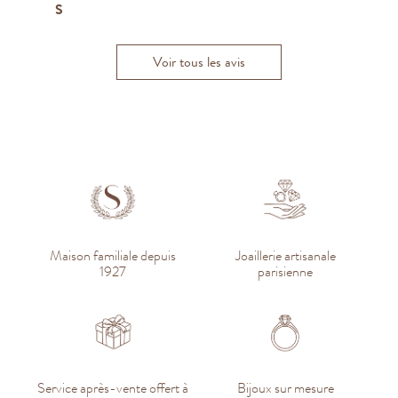
S
M
G
A
Andrea F.
K
Thomas-Eliott D
Voir tous les avis
Maison familiale depuis
Joaillerie artisanale
1927
parisienne
Service après-vente offert à
Bijoux sur mesure