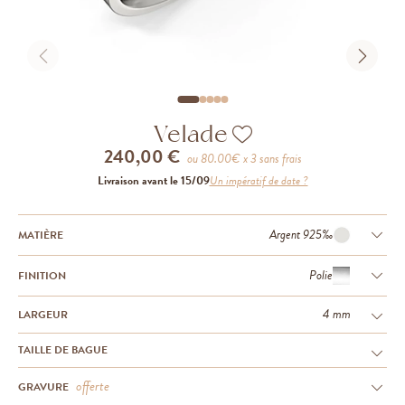
Velade
240,00 €
ou
80.00
€ x 3 sans frais
Livraison avant le 15/09
Un impératif de date ?
Argent 925‰
MATIÈRE
Polie
FINITION
4 mm
LARGEUR
TAILLE DE BAGUE
offerte
GRAVURE